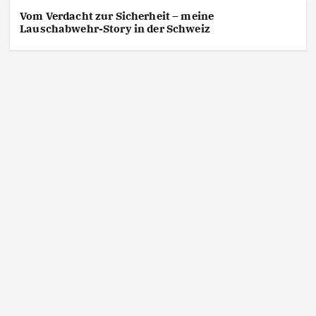
Was sind die Risiken, ausspioniert zu werden
Vom Verdacht zur Sicherheit – meine
und wie können sie gemindert werden?
Lauschabwehr-Story in der Schweiz