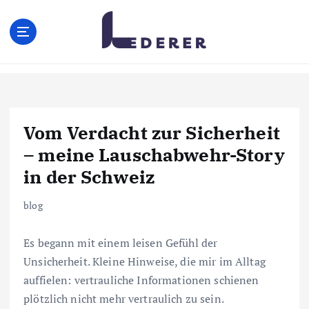
S
k
i
p
t
o
c
o
Vom Verdacht zur Sicherheit
n
– meine Lauschabwehr-Story
t
e
in der Schweiz
n
t
blog
Es begann mit einem leisen Gefühl der
Unsicherheit. Kleine Hinweise, die mir im Alltag
auffielen: vertrauliche Informationen schienen
plötzlich nicht mehr vertraulich zu sein.