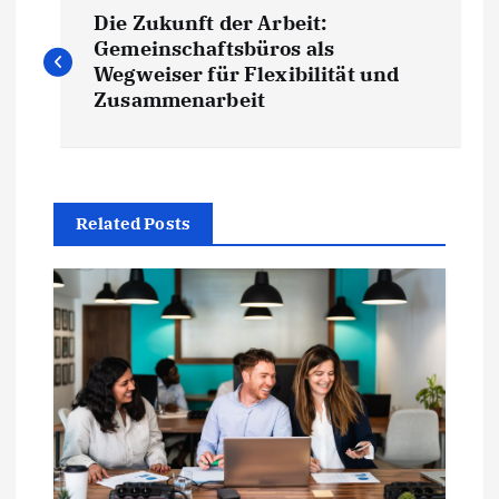
P
Die Zukunft der Arbeit:
o
Gemeinschaftsbüros als
Wegweiser für Flexibilität und
s
Zusammenarbeit
t
n
Related Posts
a
v
i
g
a