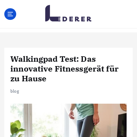
S
k
i
p
t
o
c
o
Walkingpad Test: Das
n
innovative Fitnessgerät für
t
e
zu Hause
n
t
blog