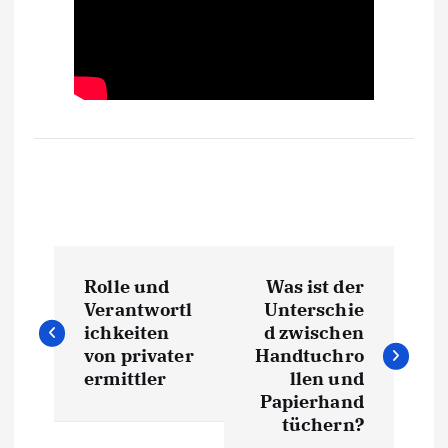
P
Rolle und
Was ist der
o
Verantwortl
Unterschie
ichkeiten
d zwischen
s
von privater
Handtuchro
ermittler
llen und
t
Papierhand
tüchern?