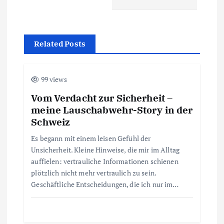
n
a
Related Posts
v
i
99 views
Vom Verdacht zur Sicherheit –
g
meine Lauschabwehr-Story in der
Schweiz
a
Es begann mit einem leisen Gefühl der
t
Unsicherheit. Kleine Hinweise, die mir im Alltag
auffielen: vertrauliche Informationen schienen
i
plötzlich nicht mehr vertraulich zu sein.
Geschäftliche Entscheidungen, die ich nur im…
o